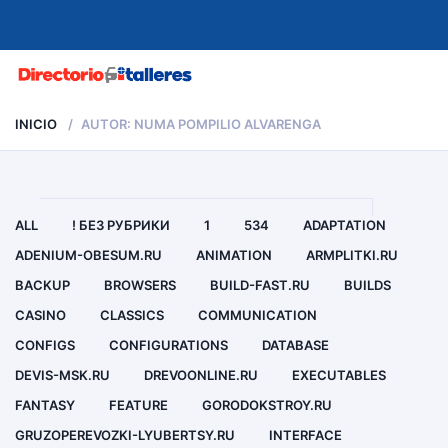
MENU
INICIO
AUTOR: NUMA POMPILIO ALVARENGA
ALL
! БЕЗ РУБРИКИ
1
534
ADAPTATION
ADENIUM-OBESUM.RU
ANIMATION
ARMPLITKI.RU
BACKUP
BROWSERS
BUILD-FAST.RU
BUILDS
CASINO
CLASSICS
COMMUNICATION
CONFIGS
CONFIGURATIONS
DATABASE
DEVIS-MSK.RU
DREVOONLINE.RU
EXECUTABLES
FANTASY
FEATURE
GORODOKSTROY.RU
GRUZOPEREVOZKI-LYUBERTSY.RU
INTERFACE