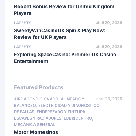
Roobet Bonus Review for United Kingdom
Players
abril 20, 2026
LATESTS
SweetyWinCasinoUK Spin & Play Now:
Review for UK Players
abril 20, 2026
LATESTS
Exploring SpaceCasino: Premier UK Casino
Entertainment
Featured Products
,
abril 23, 2025
AIRE ACONDICIONADO
ALINEADO Y
,
BALANCEO
ELECTRICIDAD Y DIAGNÓSTICO
,
,
DE FALLAS
ENDEREZADO Y PINTURA
,
,
ESCAPES Y RADIADORES
LUBRICENTRO
MECÁNICA GENERAL
Motor Montesinos