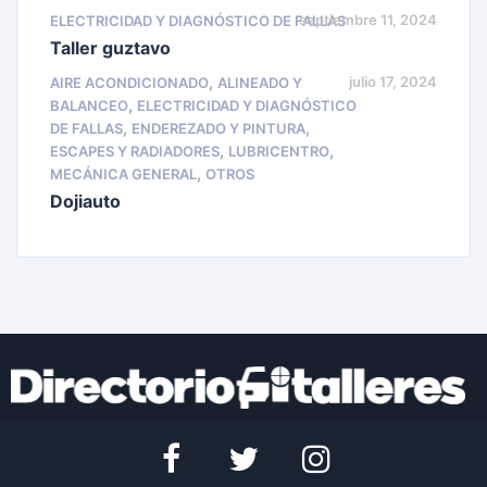
septiembre 11, 2024
ELECTRICIDAD Y DIAGNÓSTICO DE FALLAS
Taller guztavo
,
julio 17, 2024
AIRE ACONDICIONADO
ALINEADO Y
,
BALANCEO
ELECTRICIDAD Y DIAGNÓSTICO
,
,
DE FALLAS
ENDEREZADO Y PINTURA
,
,
ESCAPES Y RADIADORES
LUBRICENTRO
,
MECÁNICA GENERAL
OTROS
Dojiauto