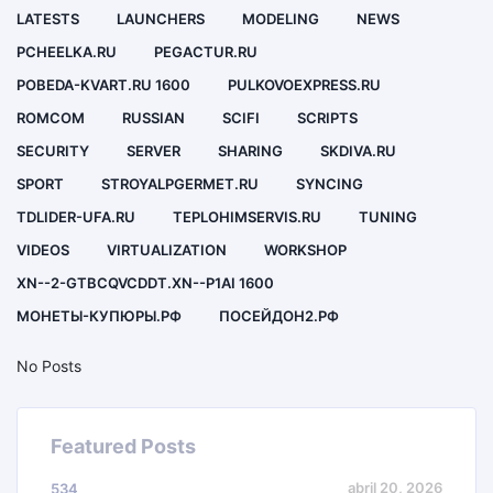
LATESTS
LAUNCHERS
MODELING
NEWS
PCHEELKA.RU
PEGACTUR.RU
POBEDA-KVART.RU 1600
PULKOVOEXPRESS.RU
ROMCOM
RUSSIAN
SCIFI
SCRIPTS
SECURITY
SERVER
SHARING
SKDIVA.RU
SPORT
STROYALPGERMET.RU
SYNCING
TDLIDER-UFA.RU
TEPLOHIMSERVIS.RU
TUNING
VIDEOS
VIRTUALIZATION
WORKSHOP
XN--2-GTBCQVCDDT.XN--P1AI 1600
МОНЕТЫ-КУПЮРЫ.РФ
ПОСЕЙДОН2.РФ
No Posts
Featured Posts
abril 20, 2026
534