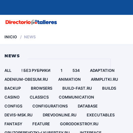
MENU
INICIO
NEWS
NEWS
ALL
! БЕЗ РУБРИКИ
1
534
ADAPTATION
ADENIUM-OBESUM.RU
ANIMATION
ARMPLITKI.RU
BACKUP
BROWSERS
BUILD-FAST.RU
BUILDS
CASINO
CLASSICS
COMMUNICATION
CONFIGS
CONFIGURATIONS
DATABASE
DEVIS-MSK.RU
DREVOONLINE.RU
EXECUTABLES
FANTASY
FEATURE
GORODOKSTROY.RU
GRUZOPEREVOZKI-LYUBERTSY.RU
INTERFACE