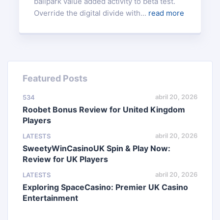
ballpark value added activity to beta test.
Override the digital divide with...
read more
Featured Posts
abril 20, 2026
534
Roobet Bonus Review for United Kingdom
Players
abril 20, 2026
LATESTS
SweetyWinCasinoUK Spin & Play Now:
Review for UK Players
abril 20, 2026
LATESTS
Exploring SpaceCasino: Premier UK Casino
Entertainment