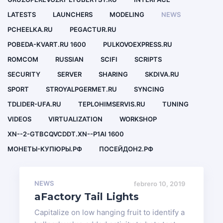
LATESTS
LAUNCHERS
MODELING
NEWS
PCHEELKA.RU
PEGACTUR.RU
POBEDA-KVART.RU 1600
PULKOVOEXPRESS.RU
ROMCOM
RUSSIAN
SCIFI
SCRIPTS
SECURITY
SERVER
SHARING
SKDIVA.RU
SPORT
STROYALPGERMET.RU
SYNCING
TDLIDER-UFA.RU
TEPLOHIMSERVIS.RU
TUNING
VIDEOS
VIRTUALIZATION
WORKSHOP
XN--2-GTBCQVCDDT.XN--P1AI 1600
МОНЕТЫ-КУПЮРЫ.РФ
ПОСЕЙДОН2.РФ
NEWS
febrero 10, 2019
a
Factory Tail Lights
Capitalize on low hanging fruit to identify a