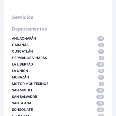
Servicios
Departamentos
AHUACHAPÁN
11
CABAÑAS
3
CUSCATLÁN
2
HERMANOS VIÑARAS
1
LA LIBERTAD
34
LA UNIÓN
6
MORAZÁN
2
MOTOR MONTESINOS
1
SAN MIGUEL
24
SAN SALVADOR
93
SANTA ANA
38
SONSONATE
12