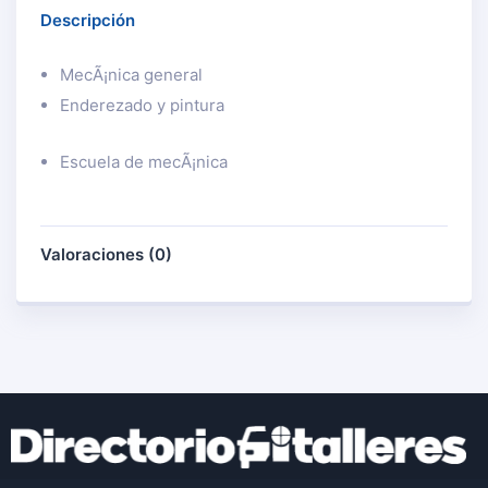
Descripción
MecÃ¡nica general
Enderezado y pintura
Escuela de mecÃ¡nica
Valoraciones (0)