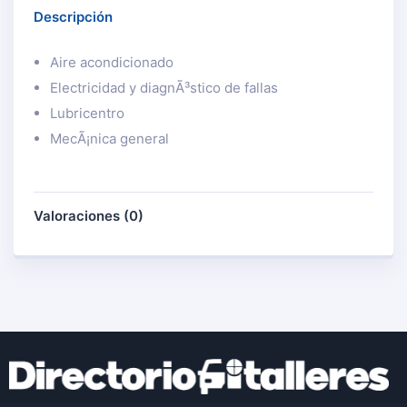
Descripción
Aire acondicionado
Electricidad y diagnÃ³stico de fallas
Lubricentro
MecÃ¡nica general
Valoraciones (0)