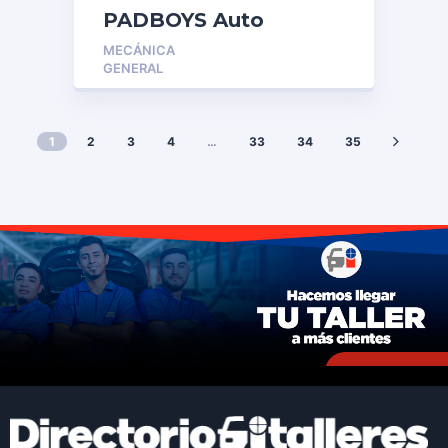
PADBOYS Auto
Repairs
MECÁNICA
GENERAL
1
2
3
4
…
33
34
35
Regístrate